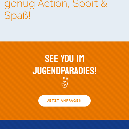
genug Action, Sport &
Spaß!
SEE YOU IM
JUGENDPARADIES!
✌️
JETZT ANFRAGEN