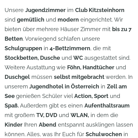
Unsere
Jugendzimmer
im
Club Kitzsteinhorn
sind
gemütlich
und
modern
eingerichtet. Wir
bieten über mehrere Häuser Zimmer mit
bis zu 7
Betten
. Vorwiegend schlafen unsere
Schulgruppen
in
4-Bettzimmern
, die mit
Stockbetten, Dusche
und
WC
ausgestattet sind.
Weitere Austattung wie
Föhn, Handtücher
und
Duschgel
müssen
selbst mitgebracht
werden. In
unserem
Jugendhotel in Österreich
in
Zell am
See
genießen Schüler viel
Action, Sport
und
Spaß.
Außerdem gibt es einen
Aufenthaltsraum
mit großem
TV, DVD
und
WLAN,
in dem die
Kinder
Ihren
Abend
entspannt ausklingen lassen
können. Alles, was Ihr Euch für
Schulwochen
in